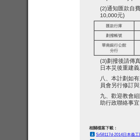
(2)
通知匯款自費2
10,000元
)
匯款行庫
劃撥帳號
華南銀行公館
分行
(3)
劃撥後請傳真0
日本災後重建義
八、本計劃如有
員會另行修訂與
九、歡迎教會組
助行政聯絡事宜
相關檔案下載：
Sr58117d-2014日本義工