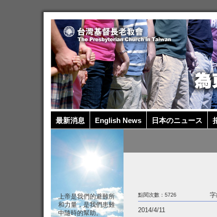
最新消息
English News
日本のニュース
捐
字
點閱次數：5726
上帝是我們的避難所
和力量，是我們患難
2014/4/11
中隨時的幫助。