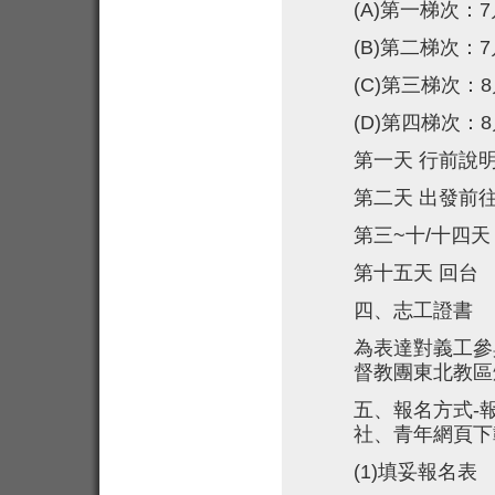
(A)
第一梯次：7月
(B)
第二梯次：7月
(C)
第三梯次：8月
(D)
第四梯次：8月
第一天
行前說
第二天
出發前
第三
~十/十四天
第十五天
回台
四、志工證書
為表達對義工參
督教團東北教區
五、報名方式
-
社、青年網頁下
(1)
填妥報名表