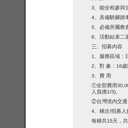
3
、能全程參與
4
、具備騎腳踏
5
、必備所屬教
6
、活動結束二週
三、招募內容
1
、服務區域：
2
、對 象：16
3
、費 用
①
全部費用
30
人負擔1/3)。
②
台灣境內交通
4
、梯次/招募人
每梯共
15天，