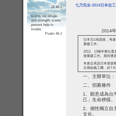
七乃完全-2014日本志
詩 46:1
God is our refuge
and strength, a very
present help in
trouble.
2014
Psalm 46:1
日本
311地震後，考
重建工作。
2012
、13兩年教社委
後重建工作。期待透
本會且承諾日本基督
次籌組義工團，於7-
一、主辦單位：
二、招募條件
1
、願意成為台
己」生命榜樣。
2
、個性獨立自
文化。