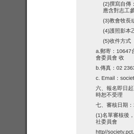
(2)
撰寫自傳：
應含對志工
(3)
教會牧長
(4)
護照影本
(5)
收件方式
a.
郵寄：1064
會委員會 收
b.
傳真：02 23
c. Email
：
socie
六、報名即日起
時恕不受理
七、審核日期：
(1)
名單審核後，5月1
社委員會
http//society.pct