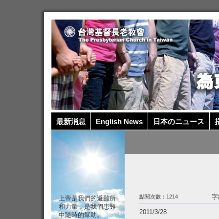
最新消息
English News
日本のニュース
捐
字
點閱次數：1214
上帝是我們的避難所
和力量，是我們患難
2011/3/28
中隨時的幫助。