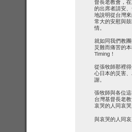
督長老教會，在
的出席者請安、
地說明從台灣來
常大的安慰與鼓
情。
就如同我們教團
災難而痛苦的本教團
Timing！
從張牧師那裡得
心日本的災害、
謝。
張牧師與各位這
台灣基督長老教
哀哭的人同哀哭
與哀哭的人同哀