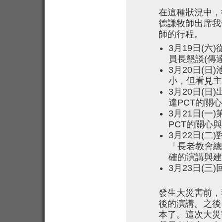
在這種狀況中，
德謙牧師出席我
師的行程。
3月19日(
員長懇談(傳
3月20日(
小，但看見主
3月20日(
達PCT的關
3月21日(
PCT的關心
3月22日(
「長老教會總
確的演講與建
3月23日(三
發生大災害前，
後的演講。之後
本了。這次大災