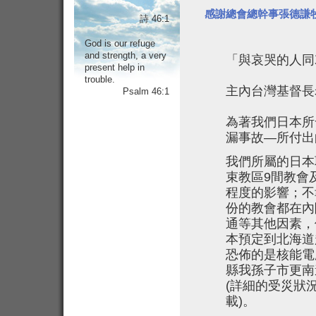
感謝總會總幹事張德謙
詩 46:1
God is our refuge
and strength, a very
「與哀哭的人同哀
present help in
trouble.
主內台灣基督長
Psalm 46:1
為著我們日本所
漏事故—所付出
我們所屬的日本
束教區9間教會
程度的影響；不
份的教會都在內
通等其他因素，
本預定到北海道
恐佈的是核能電
縣我孫子市更南
(詳細的受災狀況在本
載)。