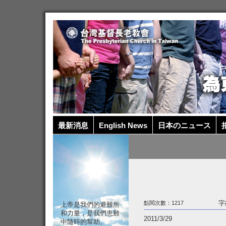
最新消息
English News
日本のニュース
捐
字
點閱次數：1217
上帝是我們的避難所
和力量，是我們患難
2011/3/29
中隨時的幫助。