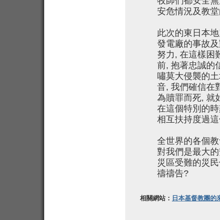
牧師們都安全無
安危情況及教堂
此次的東日本地
發電廠的事故及
努力, 在這樣
前, 抱著忠誠的
嘯莫大侵襲的土
音, 我們確信
為贖罪而死, 就
在這個特別的時
相互扶持度過這
全世界的各個教
對我們是最大的
災區受難的災民
禱禱告?
相關網站：
日本基督教團的