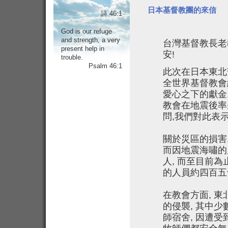
日本基督教團的來信
詩 46:1
God is our refuge
and strength, a very
台灣基督教長老
present help in
安!
trouble.
Psalm 46:1
此次在日本東北
全世界基督教會
愛心之下的獻金
教會在地震後率
問,我們對此表
關於災區的損害,
而因地震海嘯的
人, 而至目前為
的人員約四百五
在教會方面, 
的侵襲, 其中
師宿舍, 因遭